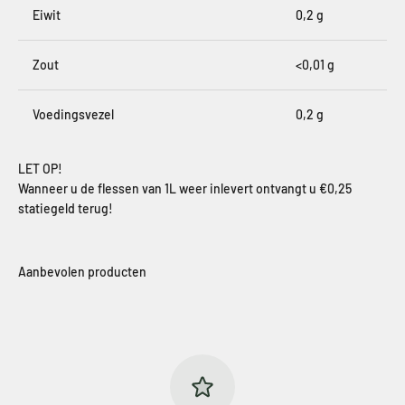
Eiwit
0,2 g
Zout
<0,01 g
Voedingsvezel
0,2 g
LET OP!
Wanneer u de flessen van 1L weer inlevert ontvangt u €0,25
statiegeld terug!