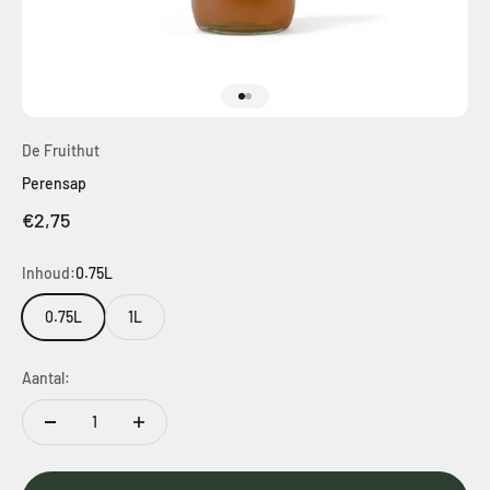
Naar artikel 1
Naar artikel 2
De Fruithut
Perensap
Aanbiedingsprijs
€2,75
Inhoud:
0.75L
0.75L
1L
Aantal: