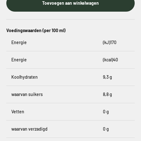
Toevoegen aan winkelwagen
Voedingswaarden (per 100 ml)
Energie
(kJ)
170
Energie
(kcal)40
Koolhydraten
9,3 g
waarvan suikers
8,8 g
Vetten
0 g
waarvan verzadigd
0 g