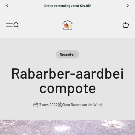
Naar inhoud
Gratis verzending vanaf €14,95!
De Fruithut
Navigatiemenu openen
Zoeken openen
Winke
Recepten
Rabarber-aardbei
compote
17 nov. 2022
Door Ruben van der Wind